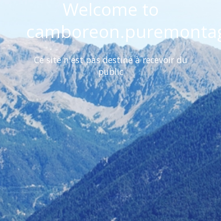
Welcome to
camboreon.puremontag
Ce site n'est pas destiné à recevoir du
public